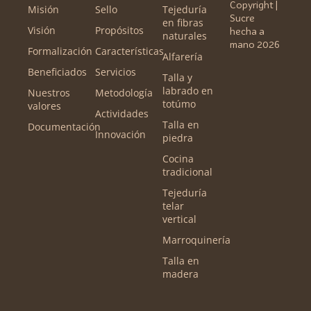
Copyright |
Misión
Sello
Tejeduría
Sucre
en fibras
Visión
Propósitos
hecha a
naturales
mano 2026
Formalización
Características
Alfarería
Beneficiados
Servicios
Talla y
labrado en
Nuestros
Metodología
totúmo
valores
Actividades
Talla en
Documentación
Innovación
piedra
Cocina
tradicional
Tejeduría
telar
vertical
Marroquinería
Talla en
madera