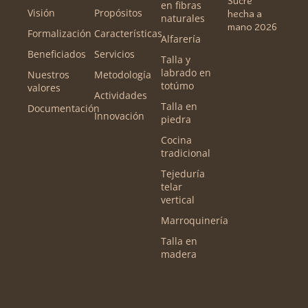
Sucre
en fibras
Visión
Propósitos
hecha a
naturales
mano 2026
Formalización
Características
Alfarería
Beneficiados
Servicios
Talla y
labrado en
Nuestros
Metodología
totúmo
valores
Actividades
Talla en
Documentación
Innovación
piedra
Cocina
tradicional
Tejeduría
telar
vertical
Marroquinería
Talla en
madera