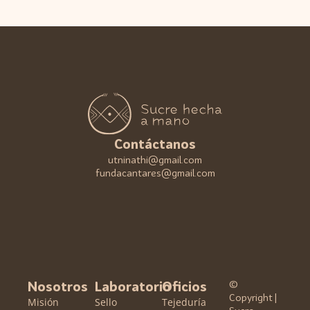
Contáctanos
utninathi@gmail.com
fundacantares@gmail.com
©
Nosotros
Laboratorio
Oficios
Copyright |
Misión
Sello
Tejeduría