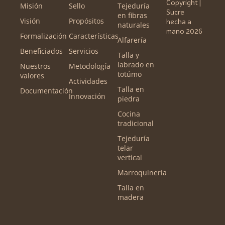
Copyright |
Misión
Sello
Tejeduría
Sucre
en fibras
Visión
Propósitos
hecha a
naturales
mano 2026
Formalización
Características
Alfarería
Beneficiados
Servicios
Talla y
labrado en
Nuestros
Metodología
totúmo
valores
Actividades
Talla en
Documentación
Innovación
piedra
Cocina
tradicional
Tejeduría
telar
vertical
Marroquinería
Talla en
madera